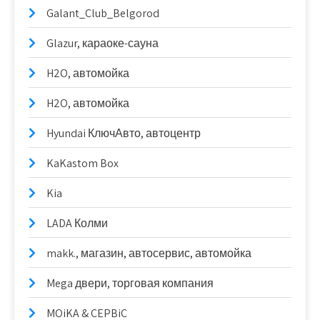
Galant_Club_Belgorod
Glazur, караоке-сауна
H2O, автомойка
H2O, автомойка
Hyundai КлючАвто, автоцентр
KaKastom Box
Kia
LADA Колми
makk., магазин, автосервис, автомойка
Mega двери, торговая компания
MOiKA & CEPBiC