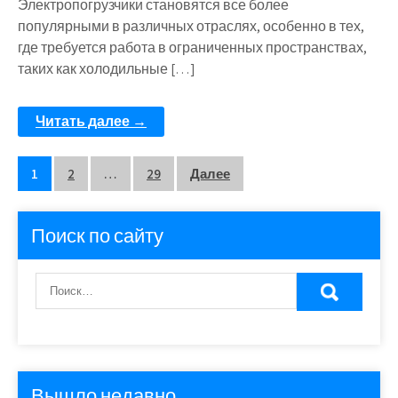
Электропогрузчики становятся все более
популярными в различных отраслях, особенно в тех,
где требуется работа в ограниченных пространствах,
таких как холодильные […]
Читать далее →
Пагинация
1
2
…
29
Далее
записей
Поиск по сайту
Вышло недавно