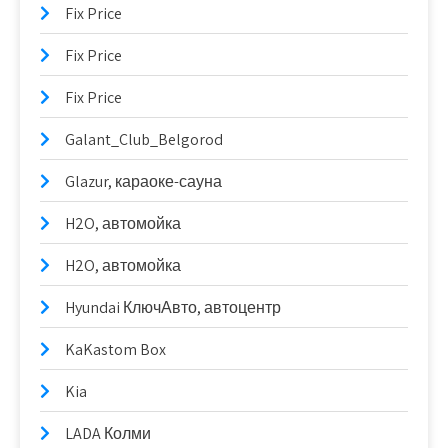
Fix Price
Fix Price
Fix Price
Galant_Club_Belgorod
Glazur, караоке-сауна
H2O, автомойка
H2O, автомойка
Hyundai КлючАвто, автоцентр
KaKastom Box
Kia
LADA Колми