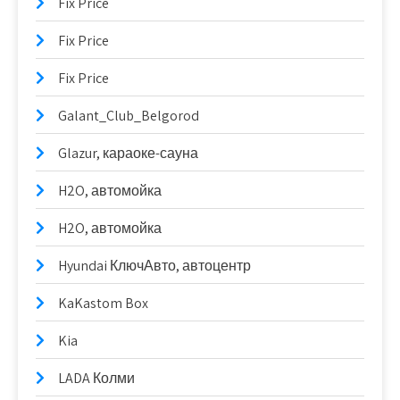
Fix Price
Fix Price
Fix Price
Galant_Club_Belgorod
Glazur, караоке-сауна
H2O, автомойка
H2O, автомойка
Hyundai КлючАвто, автоцентр
KaKastom Box
Kia
LADA Колми