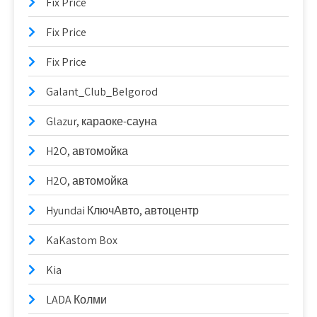
Fix Price
Fix Price
Fix Price
Galant_Club_Belgorod
Glazur, караоке-сауна
H2O, автомойка
H2O, автомойка
Hyundai КлючАвто, автоцентр
KaKastom Box
Kia
LADA Колми