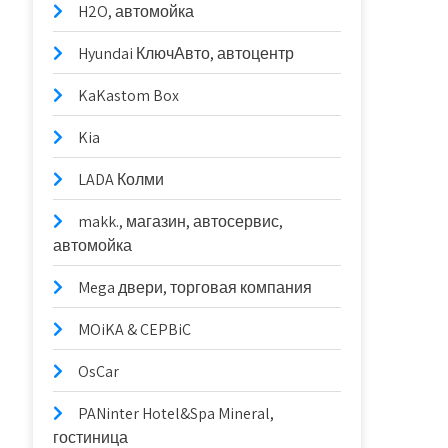
H2O, автомойка
Hyundai КлючАвто, автоцентр
KaKastom Box
Kia
LADA Колми
makk., магазин, автосервис,
автомойка
Mega двери, торговая компания
MOiKA & CEPBiC
OsCar
PANinter Hotel&Spa Mineral,
гостиница