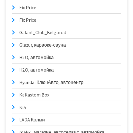
Fix Price
Fix Price
Galant_Club_Belgorod
Glazur, караоке-сауна
H2O, автомойка
H2O, автомойка
Hyundai КлючАвто, автоцентр
KaKastom Box
Kia
LADA Колми
makk., магазин, автосервис, автомойка