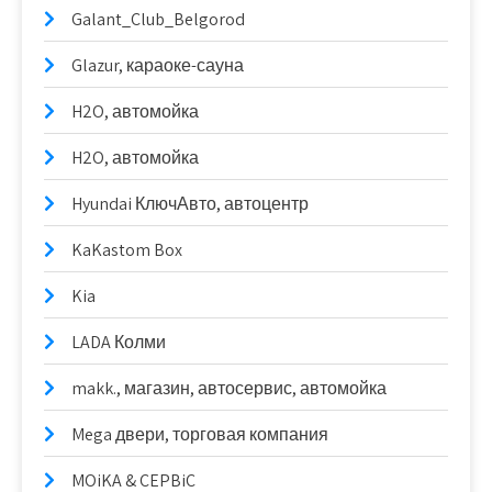
Galant_Club_Belgorod
Glazur, караоке-сауна
H2O, автомойка
H2O, автомойка
Hyundai КлючАвто, автоцентр
KaKastom Box
Kia
LADA Колми
makk., магазин, автосервис, автомойка
Mega двери, торговая компания
MOiKA & CEPBiC