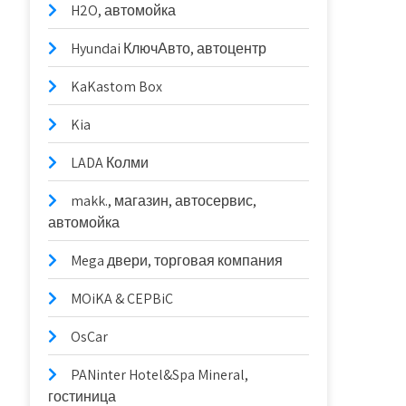
H2O, автомойка
Hyundai КлючАвто, автоцентр
KaKastom Box
Kia
LADA Колми
makk., магазин, автосервис,
автомойка
Mega двери, торговая компания
MOiKA & CEPBiC
OsCar
PANinter Hotel&Spa Mineral,
гостиница