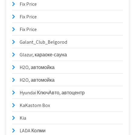
Fix Price
Fix Price
Fix Price
Galant_Club_Belgorod
Glazur, караоке-сауна
H2O, автомойка
H2O, автомойка
Hyundai КлючАвто, автоцентр
KaKastom Box
Kia
LADA Колми