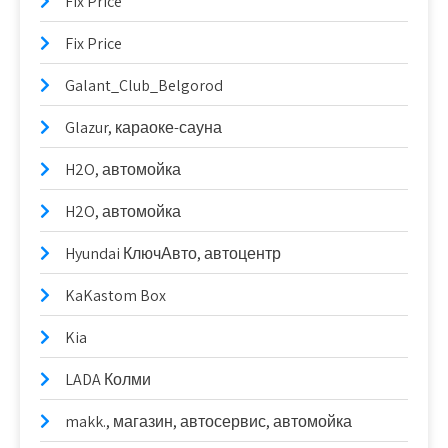
Fix Price
Fix Price
Galant_Club_Belgorod
Glazur, караоке-сауна
H2O, автомойка
H2O, автомойка
Hyundai КлючАвто, автоцентр
KaKastom Box
Kia
LADA Колми
makk., магазин, автосервис, автомойка