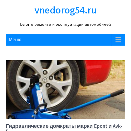
Перейти
vnedorog54.ru
к
содержимому
Блог о ремонте и эксплуатации автомобилей
Меню
Гидравлические домкраты марки Epont и Avk-