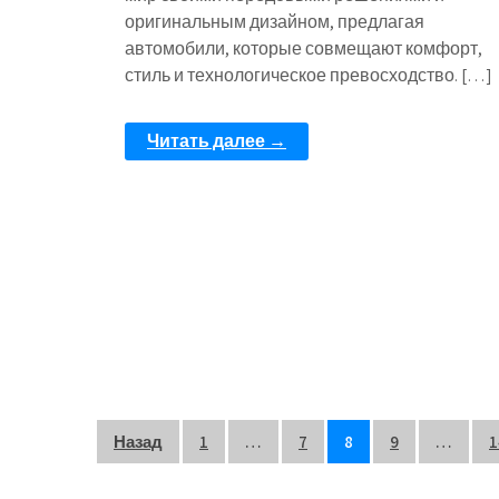
оригинальным дизайном, предлагая
автомобили, которые совмещают комфорт,
стиль и технологическое превосходство. […]
Читать далее →
Пагинация
Назад
1
…
7
8
9
…
1
записей