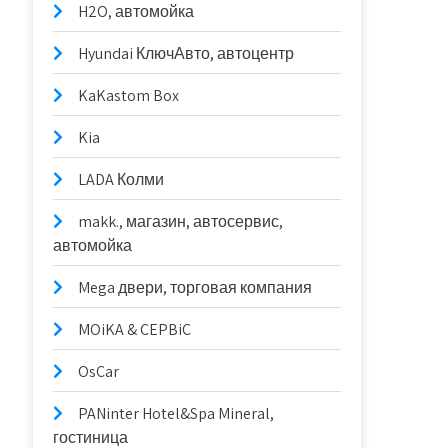
H2O, автомойка
Hyundai КлючАвто, автоцентр
KaKastom Box
Kia
LADA Колми
makk., магазин, автосервис,
автомойка
Mega двери, торговая компания
MOiKA & CEPBiC
OsCar
PANinter Hotel&Spa Mineral,
гостиница