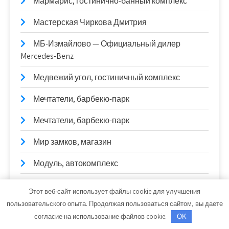
Мармарис, гостинично-банный комплекс
Мастерская Чиркова Дмитрия
МБ-Измайлово — Официальный дилер
Mercedes-Benz
Медвежий угол, гостиничный комплекс
Мечтатели, барбекю-парк
Мечтатели, барбекю-парк
Мир замков, магазин
Модуль, автокомплекс
Мойдодыр №1, автомойка
Этот веб-сайт использует файлы cookie для улучшения
пользовательского опыта. Продолжая пользоваться сайтом, вы даете
Мойдодыр, сауна
согласие на использование файлов cookie.
OK
Мэри, гостинично-развлекательный