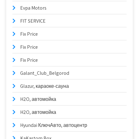
Evpa Motors
FIT SERVICE
Fix Price
Fix Price
Fix Price
Galant_Club_Belgorod
Glazur, караоке-сауна
H2O, автомойка
H2O, автомойка
Hyundai КлючАвто, автоцентр
KaKastom Box