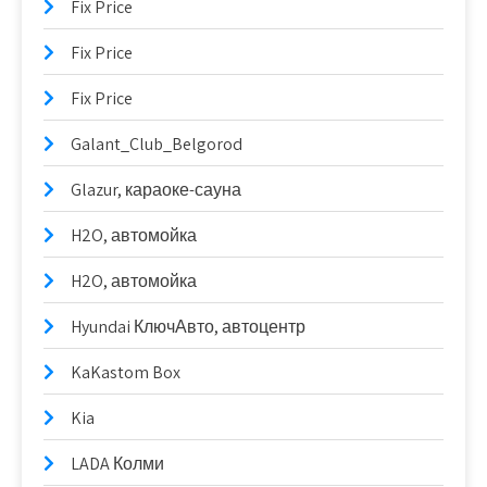
Fix Price
Fix Price
Fix Price
Galant_Club_Belgorod
Glazur, караоке-сауна
H2O, автомойка
H2O, автомойка
Hyundai КлючАвто, автоцентр
KaKastom Box
Kia
LADA Колми