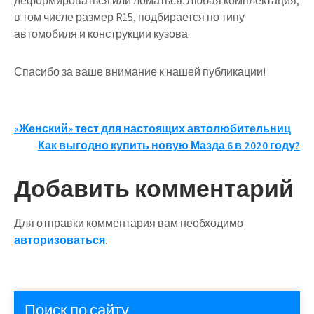
деформироваться или ломаться. Любая комплектация,
в том числе размер R15, подбирается по типу
автомобиля и конструкции кузова.
Спасибо за ваше внимание к нашей публикации!
Навигация
«Женский» тест для настоящих автолюбительниц
Как выгодно купить новую Мазда 6 в 2020 году?
по
записям
Добавить комментарий
Для отправки комментария вам необходимо
авторизоваться
.
Поиск по сайту