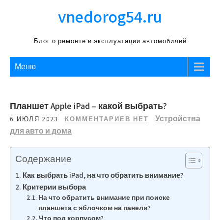
Перейти
vnedorog54.ru
к
содержимому
Блог о ремонте и эксплуатации автомобилей
Меню
Планшет Apple iPad – какой выбрать?
Устройства
6 ИЮЛЯ 2023
КОММЕНТАРИЕВ НЕТ
для авто и дома
Содержание
Как выбрать iPad, на что обратить внимание?
Критерии выбора
На что обратить внимание при поиске
планшета с яблочком на панели?
Что под корпусом?